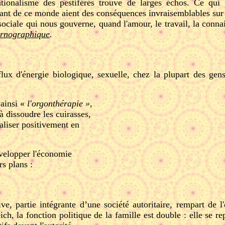
rationalisme des pestiférés trouve de larges échos. Ce qu
sant de ce monde aient des conséquences invraisemblables sur 
 sociale qui nous gouverne, quand l'amour, le travail, la con
ornographique
.
x d'énergie biologique, sexuelle, chez la plupart des gens. 
 ainsi «
l'orgonthérapie »
,
 dissoudre les cuirasses,
aliser positivement en
évelopper l'économie
s plans :
e, partie intégrante d’une société autoritaire, rempart de l'o
ich, la fonction politique de la famille est double : elle se 