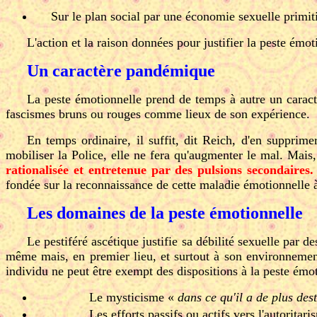
Sur le plan social par une économie sexuelle primitiv
L'action et la raison données pour justifier la peste émo
Un caractère pandémique
La peste émotionnelle prend de temps à autre un caractè
fascismes bruns ou rouges comme lieux de son expérience.
En temps ordinaire, il suffit, dit Reich, d'en supprime
mobiliser la Police, elle ne fera qu'augmenter le mal. Mais,
rationalisée et entretenue par des pulsions secondaires
fondée sur la reconnaissance de cette maladie émotionnelle à
Les domaines de la peste émotionnelle
Le pestiféré ascétique justifie sa débilité sexuelle par d
même mais, en premier lieu, et surtout à son environnement
individu ne peut être exempt des dispositions à la peste émo
Le mysticisme «
dans ce qu'il a de plus des
Les efforts passifs ou actifs vers l'autoritari