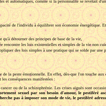
s et automatiques, comme si la personnalité se revêtait d'une
pacité de l'individu à équilibrer son économie énergétique. Et
t qu'à détourner des principes de base de la vie,
rencontre les lois existentielles et simples de la vie non cui
ppliquer des lois simples à une pratique qui se solde par une p
ive de la peste émotionnelle. En effet, dès-que l'on touche au
ôt les conséquences manifestées :
 cancer ou de la schizophrénie. Les crises aiguës sont occasio
rtement sexuel par son besoin d'amour, le pestiféré ascét
cherche pas à imposer son mode de vie, le pestiféré adres
.