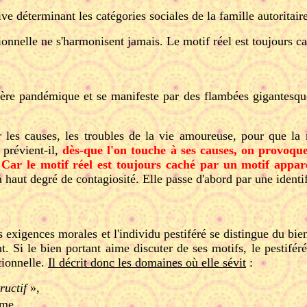
e déterminant les catégories sociales de la famille autoritaire,
tionnelle ne s'harmonisent jamais. Le motif réel est toujours 
re pandémique et se manifeste par des flambées gigantesques d
r les causes, les troubles de la vie amoureuse, pour que la m
 prévient-il,
dès-que l'on touche à ses causes, on provoque 
. Car le motif réel est toujours caché par un motif appar
 haut degré de contagiosité. Elle passe d'abord par une ident
es exigences morales et l'individu pestiféré se distingue du bie
. Si le bien portant aime discuter de ses motifs, le pestifér
tionnelle.
Il décrit donc les domaines où elle sévit
:
tructif
»,
sme,